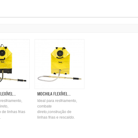
EXÍVEL...
MOCHILA FLEXÍVEL...
 resfriamento,
Ideal para resfriamento,
reto,
combate
 de linhas frias
direto,construção de
.
linhas frias e rescaldo.