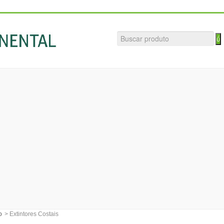
o
>
Extintores Costais