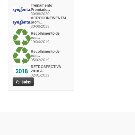
Treinamento
Premiado...
30/09/2020
AGROCONTINENTAL
prom...
30/08/2019
Recolhimento de
resí...
19/04/2019
Recolhimento de
resí...
05/02/2019
RETROSPECTIVA
2018 A...
02/01/2019
Ver todas