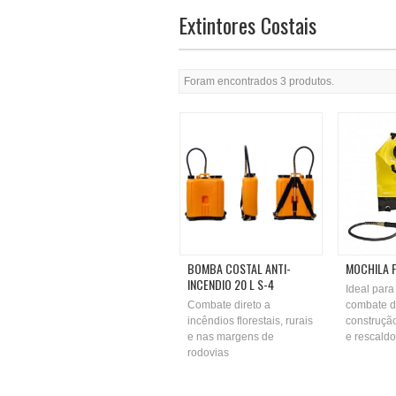
Extintores Costais
Foram encontrados 3 produtos.
BOMBA COSTAL ANTI-
MOCHILA FL
INCENDIO 20 L S-4
Ideal para
Combate direto a
combate di
incêndios florestais, rurais
construção
e nas margens de
e rescaldo
rodovias