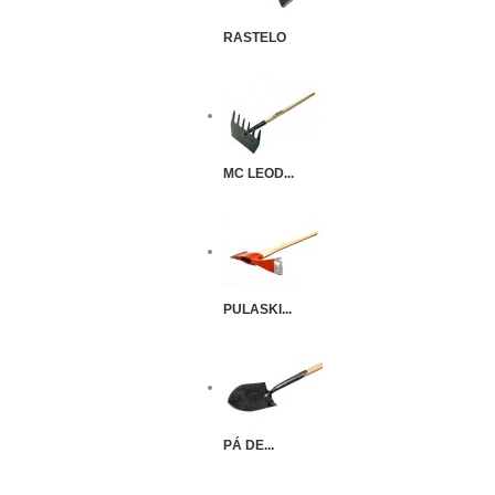
RASTELO
MC LEOD...
PULASKI...
PÁ DE...