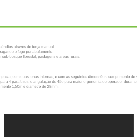
cêndios através de força manual.
apagando o fogo por abafamento.
 sub-bosque florestal, pastagens e áreas rurais.
compacta, com duas lonas internas, e com as seguintes dimensões: comprimento de
 para 4 parafusos, e angulação de 45o para maior ergonomia do operador durant
mprimento 1,50m e diâmetro de 28mm.