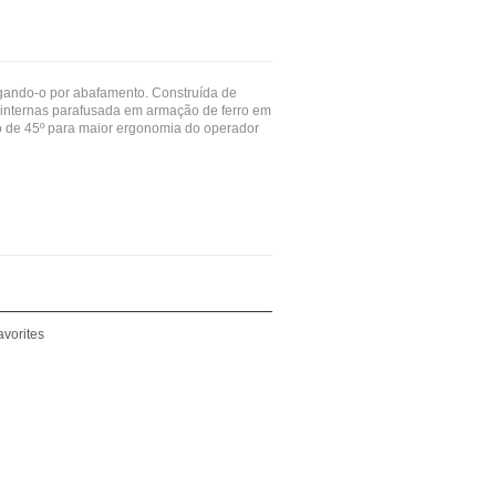
gando-o por abafamento. Construída de
s internas parafusada em armação de ferro em
o de 45º para maior ergonomia do operador
avorites