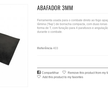
ABAFADOR 3MM
Ferramenta usada para o combate direto ao fogo apa
lâmina (‘flap’) de borracha compacta, com duas lona
forma de T, com furação para 4 parafusos e angulaçã
durante o combate.
Referência
403
Compartilhar
Remove this product from my f
Add this product to my favorites