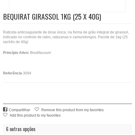
BEQUIRAT GIRASSOL 1KG (25 X 40G)
Raticida anticoagulante de dose única, na forma de grão integral de girassol,
indicado no controle de ratos, ratazanas e camundongos. Pacote de 1kg (25
sachês de 40g)
Princípio Ativo:
Brodifacoum
Referência
3094
Compartilhar
Remove this product from my favorites
Add this product to my favorites
6 outras opções