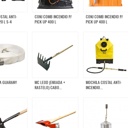
STAL ANTI-
CONJ COMB INCENDIO P/
CONJ COMB INCENDIO P/
20 L S-4
PICK UP 400 L
PICK UP 400 L
A GUARANY
MC LEOD (ENXADA +
MOCHILA COSTAL ANTI-
RASTELO) CABO...
INCENDIO...