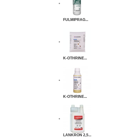
FULMIPRAG...
K-OTHRINE...
K-OTHRINE...
LANKRON 2,5...