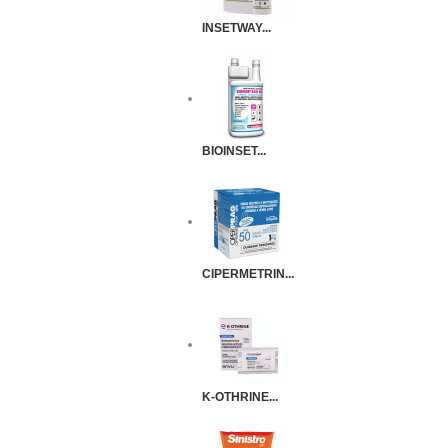
INSETWAY...
BIOINSET...
CIPERMETRIN...
K-OTHRINE...