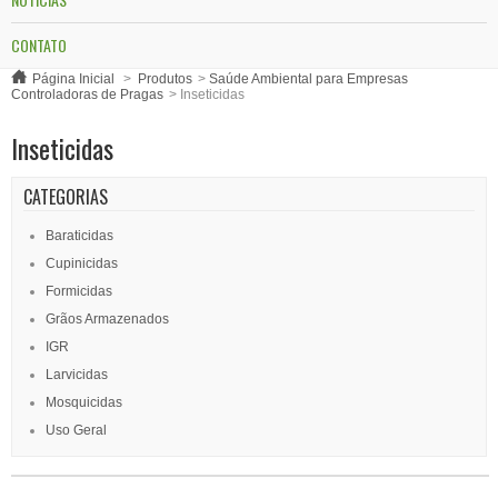
CONTATO
Página Inicial
>
Produtos
>
Saúde Ambiental para Empresas
Controladoras de Pragas
>
Inseticidas
Inseticidas
CATEGORIAS
Baraticidas
Cupinicidas
Formicidas
Grãos Armazenados
IGR
Larvicidas
Mosquicidas
Uso Geral